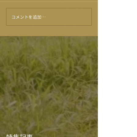
コメントを追加…
無料で増量⁉クーポンでた
レストラン食彩
よ
知らせ