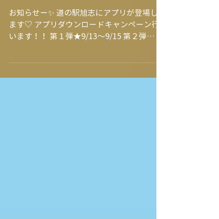
ー★
お知らせー✨ 道の駅旭志にアプリが登場し
ます♡ アプリダウンロードキャンペーン行
います！！ 第１弾★9/13～9/15 第２弾
★9/20～9/23 アプリダウンロードでその日
から使える200円クーポンプレゼント🎁✨ ま
た、旭志牛のお肉屋さんとレストラン食彩館
でも...