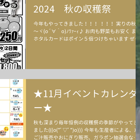
2024 秋の収穫祭
今年もやってきました！！！ ！！！ 実りの秋
～ヾ(o´∀｀o)ﾉﾜｧｰｨ♪ お肉も野菜もお安く ま
ホタルカードはポイン５倍つけちゃいます ぜひ
お買物をお楽しみくださいませ～♪
★11月イベントカレンダ
ー★
秋も深まり毎年恒例の収穫祭の季節がやってき
ました(((o(*ﾟ▽ﾟ*)o))) 今年も生産者による、だ
ご汁販売やおにぎり販売、ガラポン抽選会など