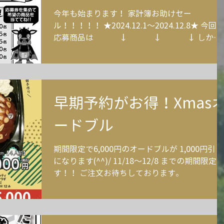
今年も始まります！ 家計簿お助けセー
ル！！！！！ ★2024.12.1～2024.12.8★ 今回
応募商品は ↓ ↓ ↓ しか
も！12/1～12/31の間 PayPayクーポンを取得後
PayPayで2,000円以上のお支払いをしていただ
と...
早期予約がお得！Xmas
ードブル
期間限定で6,000円のオードブルが 1,000円引き
になります(^^)/ 11/18～12/8 までの期間限定
す！！ ご注文お待ちしております。