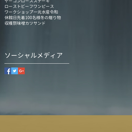
ヤーコン
ロースステーキ
ローストビーフ
ワンピース
ワークショップ
一光水産
令和
休館日
先着100名様
冬の贈り物
収穫祭
味噌カツサンド
ソーシャルメディア