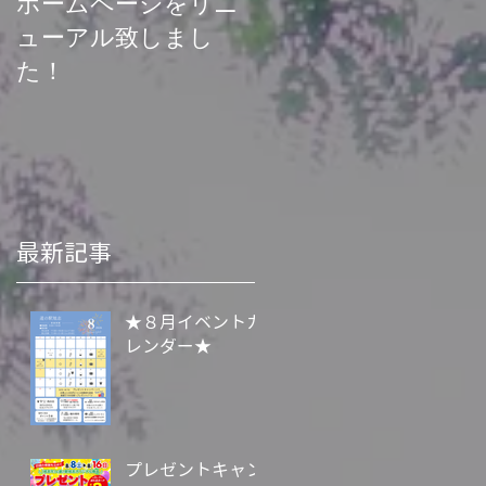
ホームページをリニ
菊池渓谷再開お知ら
ューアル致しまし
せ
た！
最新記事
★８月イベントカ
レンダー★
プレゼントキャン