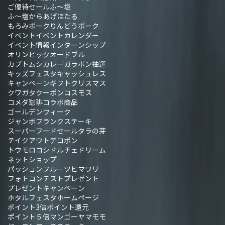
ご優待セール
ふ～塩
ふ～塩からあげ
ほたる
もろみポーク
りんどうポーク
イベント
イベントカレンダー
イベント情報
インターンシップ
オリンピック
オードブル
カブトムシ
カレー
ガラポン抽選
キッズフェスタ
キャッシュレス
キャンペーン
ギフト
クリスマス
クワガタ
クーポン
コスモス
コメダ珈琲
コラボ商品
ゴールデンウィーク
ジャンボフランク
ステーキ
スーパーフード
セール
タラの芽
テイクアウト
デコポン
トウモロコシ
ドルチェドリーム
ネットショップ
パッションフルーツ
ヒマワリ
フォトコンテスト
プレゼント
プレゼントキャンペーン
ホタルフェスタ
ホームページ
ポイント3倍
ポイント還元
ポイント５倍
マンゴー
ヤマモモ