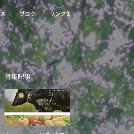
ス
ブログ
リンク集
特集記事
ー
に
物