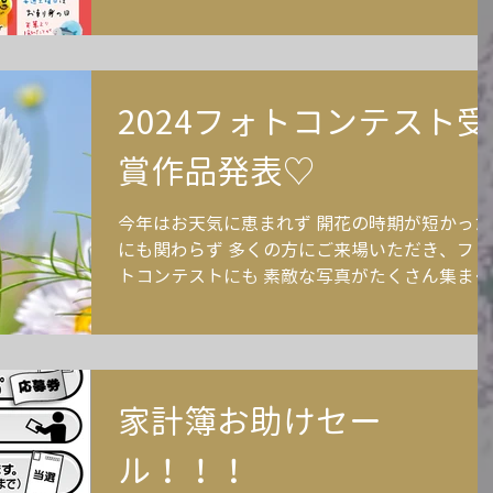
はPayPayで賢く家計にやさしくお買物しよう
(*^^*)
2024フォトコンテスト受
賞作品発表♡
今年はお天気に恵まれず 開花の時期が短かった
にも関わらず 多くの方にご来場いただき、フォ
トコンテストにも 素敵な写真がたくさん集まり
ました！！ 本当に本当にありがとうございます
♡ では受賞作品をご覧ください(*^-^*)
@e_yu.ff4 様 @ayk.sgk 様...
家計簿お助けセー
ル！！！