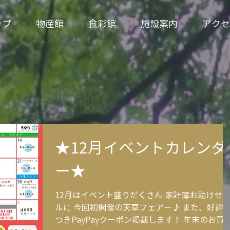
ップ
物産館
食彩館
施設案内
アクセ
★12月イベントカレンダ
ー★
12月はイベント盛りだくさん 家計簿お助けセ
ルに 今回初開催の天草フェアー♪ また、好評
つきPayPayクーポン掲載します！ 年末のお買