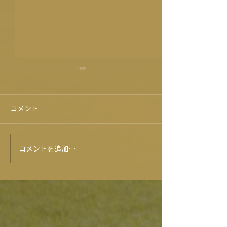
コメント
オードブル2023
コメントを追加…
無料で増量⁉ク
よ