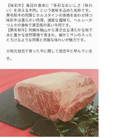
【味彩牛】毎日の食卓に「多彩なおいしさ（味わ
い）を添える牛肉」という意味を込めた名称です。
黒毛和牛の肉質とホルスタインの体格をあわせ持つ
味彩牛は柔らかい肉質、適度な霜降り、ヘルシーか
つ上々の食味で満足感の高い牛肉です。
【黒毛和牛】阿蘇外輪山から湧き出る清らかな地下
水と豊かな自然環境で育まれ、細かくサシの入った
とろけるような肉質と芳醇な味わいが魅力です。
※地元旭志で育った牛に関して旭志牛と呼んでいま
す。