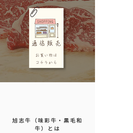
旭志牛（味彩牛・黒毛和
牛）とは