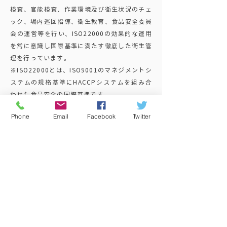
検査、官能検査、作業環境及び衛生状況のチェ
ック、場内巡回指導、衛生教育、食品安全委員
会の運営等を行い、ISO22000の効果的な運用
を常に意識し国際基準に満たす徹底した衛生管
理を行っています。
※ISO22000とは、ISO9001のマネジメントシ
ステムの規格基準にHACCPシステムを組み合
わせた食品安全の国際基準です。
Phone
Email
Facebook
Twitter