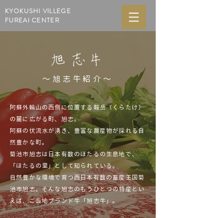
KYOKUSHI VILLEGE
FUREAI CENTER
旭志牛
～​旭志牛紹介～
阿蘇外輪山の西側に位置する鞍岳（くらたけ）
の麓に広がる町、旭志。
阿蘇の伏流水が湧き、豊富な農産物が採れる自
然豊かな町。
菊池市旭志は日本有数のほたるの生息地で、
「ほたるの里」として知られている。
自然豊かな環境で育つ西日本有数の畜産王国菊
池市旭志。そんな旭志のもうひとつの特産とい
えば、ご当地ブランド牛「旭志牛」。