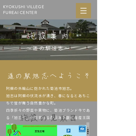
KYOKUSHI VILLEGE
FUREAI CENTER
施設案内
～​道の駅旭志～
道の駅旭志へようこそ
阿蘇の外輪山に抱かれた菊池市旭志。
旭志は阿蘇の伏流水が湧き、春になるとあちこ
ちで蛍が舞う自然豊かな町。
四季折々の野菜や果物に、菊池ブランド牛であ
施設の見取図
る「旭志牛」を飼育する西日本有数の畜産王国
です。
また、熊本市内から車で約５０分、国道３２５