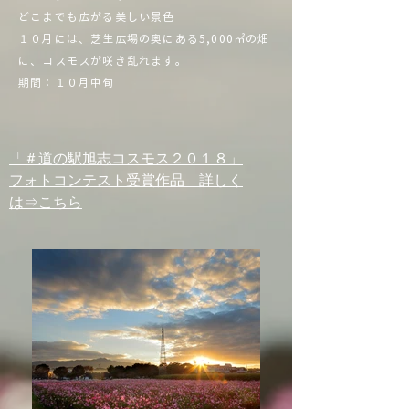
どこまでも広がる美しい景色
１０月には、芝生広場の奥にある5,000㎡の畑
に、コスモスが咲き乱れます。
期間：１０月中旬
「＃道の駅旭志コスモス２０１８」
フォトコンテスト受賞作品 詳しく
は⇒こちら