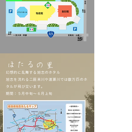
号線沿いにある「道の駅旭志」です。
ほたるの里
幻想的に乱舞する旭志のホタル
旭志を流れる二鹿来川や渡瀬川では数万匹のホ
タルが飛び交います。
期間：５月中旬～６月上旬