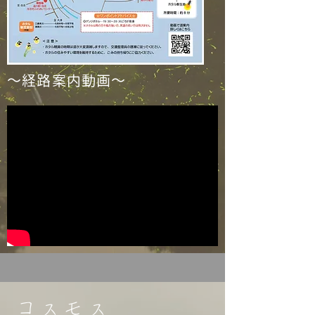
～経路案内動画～
コスモス