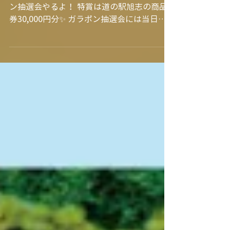
ダー★
毎年10月はコスモス祭り～♪ 今年もガラポ
ン抽選会やるよ！ 特賞は道の駅旭志の商品
券30,000円分✨ ガラポン抽選会には当日の
お買物レシートで参加できるよ 2,000円お買
い上げごとに1回チャンス！！ また、10/13
はころう君が遊びに来てくれます(^^)/...