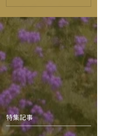
ー★
特集記事