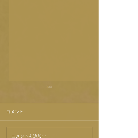
コメント
旭志牛試食会！？😍
コメントを追加…
★6月のイベン