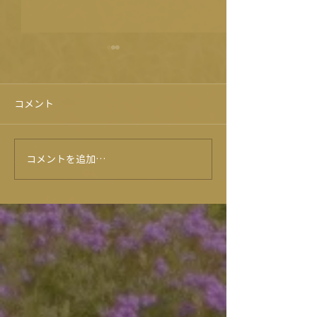
コメント
旭志牛試食会！？😍
コメントを追加…
★6月のイベン
ー★