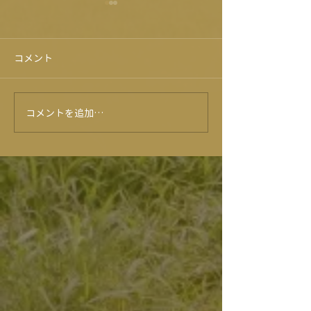
コメント
コメントを追加…
★6月のイベントカレンダ
★５月イベント
ー★
ー★