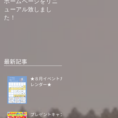
ホームページをリニ
菊池渓谷再開お知ら
ューアル致しまし
せ
た！
最新記事
★８月イベントカ
レンダー★
プレゼントキャン