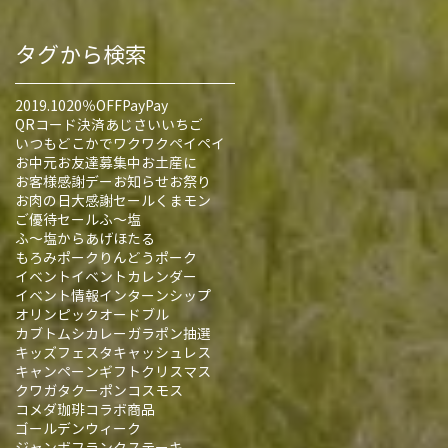
タグから検索
2019.10
20％OFF
PayPay
QRコード決済
あじさい
いちご
いつもどこかでワクワクペイペイ
お中元
お友達募集中
お土産に
お客様感謝デー
お知らせ
お祭り
お肉の日大感謝セール
くまモン
ご優待セール
ふ～塩
ふ～塩からあげ
ほたる
もろみポーク
りんどうポーク
イベント
イベントカレンダー
イベント情報
インターンシップ
オリンピック
オードブル
カブトムシ
カレー
ガラポン抽選
キッズフェスタ
キャッシュレス
キャンペーン
ギフト
クリスマス
クワガタ
クーポン
コスモス
コメダ珈琲
コラボ商品
ゴールデンウィーク
ジャンボフランク
ステーキ