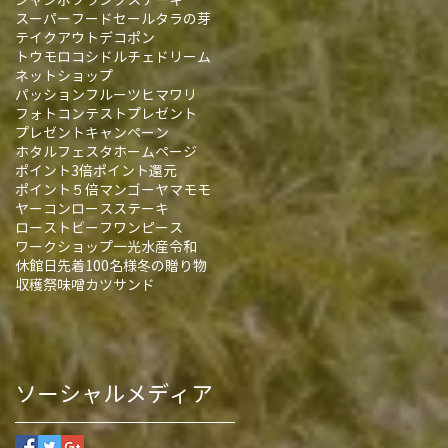
スーパーフード
セール
タラの芽
テイクアウト
デコポン
トウモロコシ
ドルチェドリーム
ネットショップ
パッションフルーツ
ヒマワリ
フォトコンテスト
プレゼント
プレゼントキャンペーン
ホタルフェスタ
ホームページ
ポイント3倍
ポイント還元
ポイント５倍
マンゴー
ヤマモモ
ヤーコン
ロースステーキ
ローストビーフ
ワンピース
ワークショップ
一光水産
令和
休館日
先着100名様
冬の贈り物
収穫祭
味噌カツサンド
ソーシャルメディア