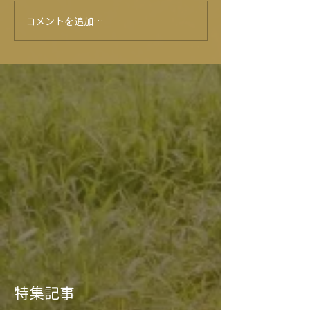
旭志牛試食会！？😍
コメントを追加…
★6月のイベン
ー★
特集記事