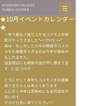
KYOKUSHI VILLEGE
FUREAI CENTER
★10月イベントカレンダー
★
一年で最も？盛り上がるコスモスの季
節がやってきました°˖✧◝(⁰▿⁰)◜✧˖°
実は…もしかしたら今の規模のコスモ
スをお披露目できるのは今年が最後か
もしれません。
旭志周辺にも開発の波が押し寄せてま
す…( ﾉД`)ｼｸｼｸ…
どうにかして来年もコスモスをお披露
目できたらとは考えております
とにかく今年は見納めになる可能性が
高いので
ぜひぜひ見に来てください♡