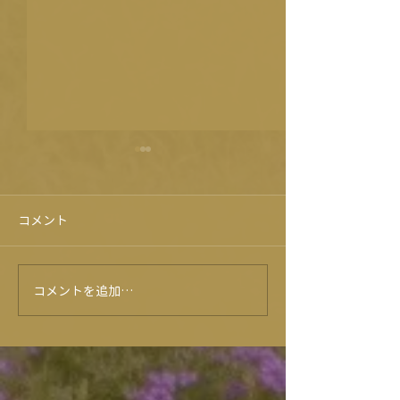
コメント
コメントを追加…
★6月のイベントカレンダ
★５月イベント
ー★
ー★