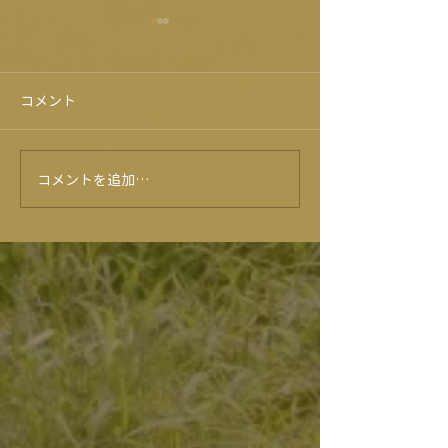
コメント
コメントを追加…
★6月のイベントカレンダ
★５月イベント
ー★
ー★