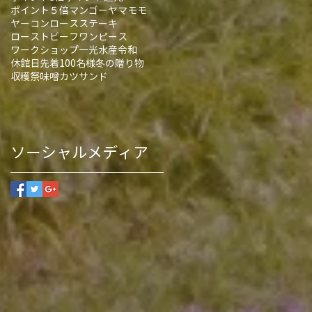
ポイント５倍
マンゴー
ヤマモモ
ヤーコン
ロースステーキ
ローストビーフ
ワンピース
ワークショップ
一光水産
令和
休館日
先着100名様
冬の贈り物
収穫祭
味噌カツサンド
ソーシャルメディア