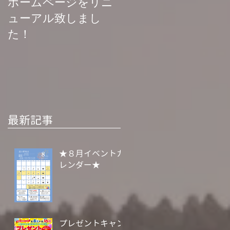
ホームページをリニ
菊池渓谷再開お知ら
ューアル致しまし
せ
た！
最新記事
★８月イベントカ
レンダー★
プレゼントキャン