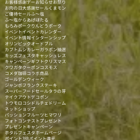
お客様感謝デー
お知らせ
お祭り
お肉の日大感謝セール
くまモン
ご優待セール
ふ～塩
ふ～塩からあげ
ほたる
もろみポーク
りんどうポーク
イベント
イベントカレンダー
イベント情報
インターンシップ
オリンピック
オードブル
カブトムシ
カレー
ガラポン抽選
キッズフェスタ
キャッシュレス
キャンペーン
ギフト
クリスマス
クワガタ
クーポン
コスモス
コメダ珈琲
コラボ商品
ゴールデンウィーク
ジャンボフランク
ステーキ
スーパーフード
セール
タラの芽
テイクアウト
デコポン
トウモロコシ
ドルチェドリーム
ネットショップ
パッションフルーツ
ヒマワリ
フォトコンテスト
プレゼント
プレゼントキャンペーン
ホタルフェスタ
ホームページ
ポイント3倍
ポイント還元