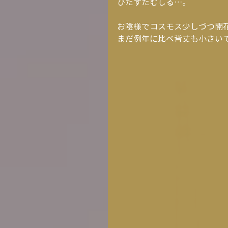
ひたすたむしる…。
お陰様でコスモス少しづつ開花
まだ例年に比べ背丈も小さい