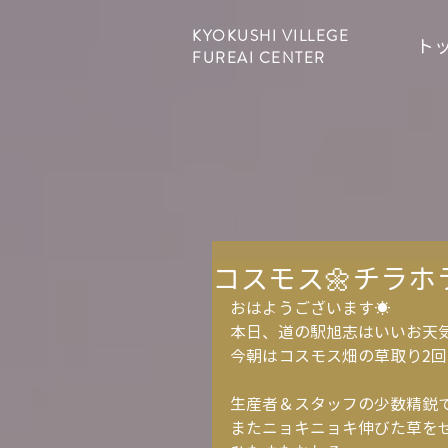
KYOKUSHI VILLEGE
ト
FUREAI CENTER
コスモス🌼チラホ
おはようございます☀
本日、道の駅旭志はいいお天
今朝はコスモス畑の草取り2回目
生産者＆スタッフの少数精鋭
またニョキニョキ伸びた草を