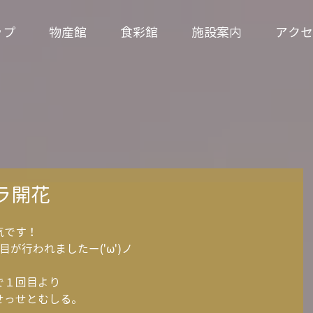
ップ
物産館
食彩館
施設案内
アクセ
ラ開花
気です！
が行われましたー('ω')ノ
で１回目より
せっせとむしる。