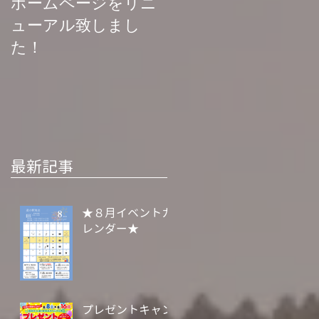
ホームページをリニ
菊池渓谷再開お知ら
ューアル致しまし
せ
た！
最新記事
★８月イベントカ
レンダー★
プレゼントキャン