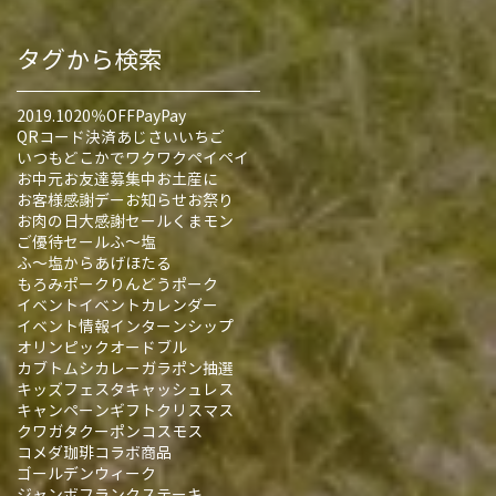
タグから検索
2019.10
20％OFF
PayPay
QRコード決済
あじさい
いちご
いつもどこかでワクワクペイペイ
お中元
お友達募集中
お土産に
お客様感謝デー
お知らせ
お祭り
お肉の日大感謝セール
くまモン
ご優待セール
ふ～塩
ふ～塩からあげ
ほたる
もろみポーク
りんどうポーク
イベント
イベントカレンダー
イベント情報
インターンシップ
オリンピック
オードブル
カブトムシ
カレー
ガラポン抽選
キッズフェスタ
キャッシュレス
キャンペーン
ギフト
クリスマス
クワガタ
クーポン
コスモス
コメダ珈琲
コラボ商品
ゴールデンウィーク
ジャンボフランク
ステーキ