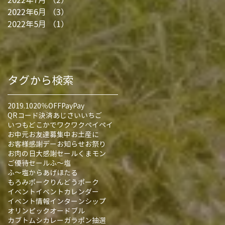
2022年6月
（3）
3件の記事
2022年5月
（1）
1件の記事
タグから検索
2019.10
20％OFF
PayPay
QRコード決済
あじさい
いちご
いつもどこかでワクワクペイペイ
お中元
お友達募集中
お土産に
お客様感謝デー
お知らせ
お祭り
お肉の日大感謝セール
くまモン
ご優待セール
ふ～塩
ふ～塩からあげ
ほたる
もろみポーク
りんどうポーク
イベント
イベントカレンダー
イベント情報
インターンシップ
オリンピック
オードブル
カブトムシ
カレー
ガラポン抽選