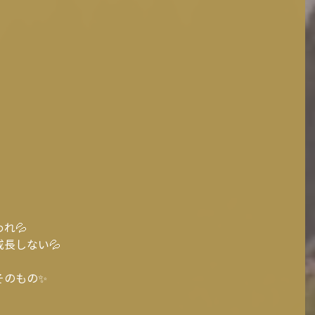
れ💦
長しない💦
そのもの✨