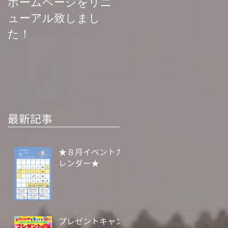
ホームページをリニ
菊池渓谷再開お知ら
ューアル致しまし
せ
た！
最新記事
★８月イベントカ
レンダー★
プレゼントキャン