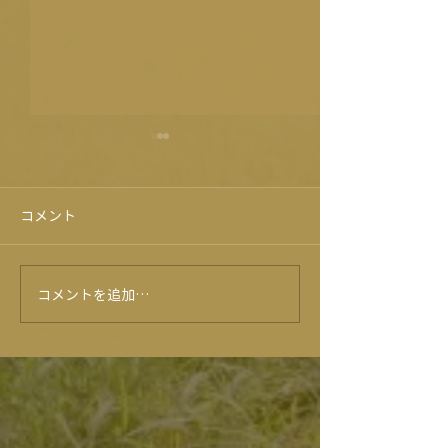
コメント
旭志牛試食会！？😍
コメントを追加…
★6月のイベン
ー★