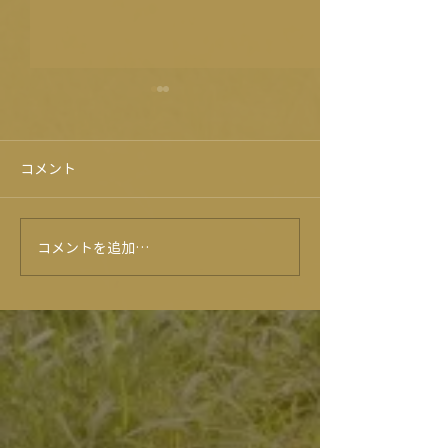
コメント
コメントを追加…
★6月のイベントカレンダ
★５月イベント
ー★
ー★