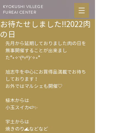
KYOKUSHI VILLEGE
FUREAI CENTER
お待たせしました‼2022肉
の日
先月から延期しておりました肉の日を
無事開催することが出来まし
た°˖✧◝(⁰▿⁰)◜✧˖°
旭志牛を中心にお買得品満載でお待ち
しております！
お外ではマルシェも開催♡
植木からは
小玉スイカ🍉✨
宇土からは
焼きのり🌊などなど