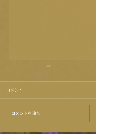
コメント
旭志牛試食会！？😍
コメントを追加…
★6月のイベン
ー★