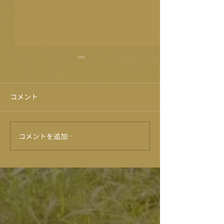
コメント
旭志牛試食会！？😍
コメントを追加…
★6月のイベン
ー★