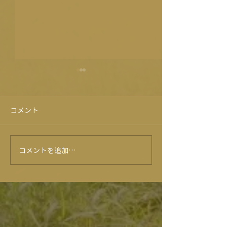
コメント
旭志牛試食会！？😍
コメントを追加…
★6月のイベン
ー★