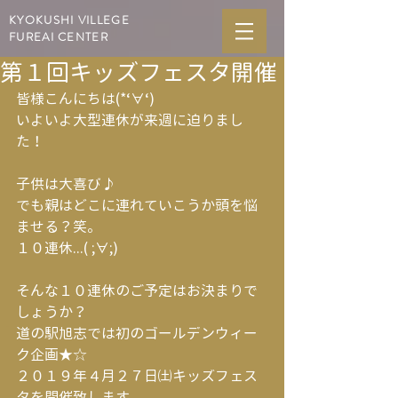
KYOKUSHI VILLEGE
FUREAI CENTER
第１回キッズフェスタ開催
皆様こんにちは(*‘∀‘)
いよいよ大型連休が来週に迫りまし
た！
子供は大喜び♪
でも親はどこに連れていこうか頭を悩
ませる？笑。
１０連休...( ;∀;)
そんな１０連休のご予定はお決まりで
しょうか？
道の駅旭志では初のゴールデンウィー
ク企画★☆
２０１９年４月２７日㈯キッズフェス
タを開催致します。