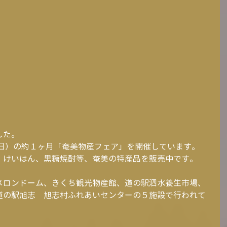
した。
（日）の約１ヶ月「奄美物産フェア」を開催しています。
、けいはん、黒糖焼酎等、奄美の特産品を販売中です。
メロンドーム、きくち観光物産館、道の駅泗水養生市場、
道の駅旭志　旭志村ふれあいセンターの５施設で行われて