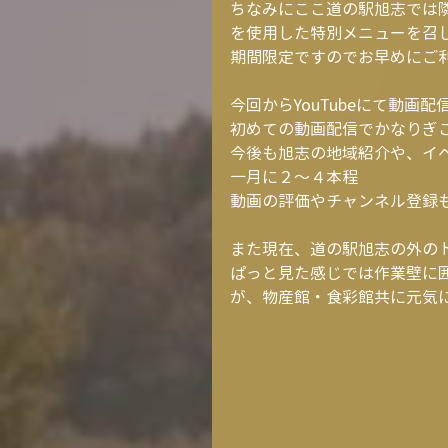
ちなみにここ道の駅旭志では
を使用した特別メニューを召
期間限定ですのでお早めにご
今回からYouTubeにて動画
初めての動画配信でかなりぎこち
今後も旭志の地域紹介や、イ
一月に２～４本程
動画の評価やチャンネル登録
また現在、道の駅旭志の外の
ぱっと見た感じでは作業壁に
が、物産館・食彩館共に元気