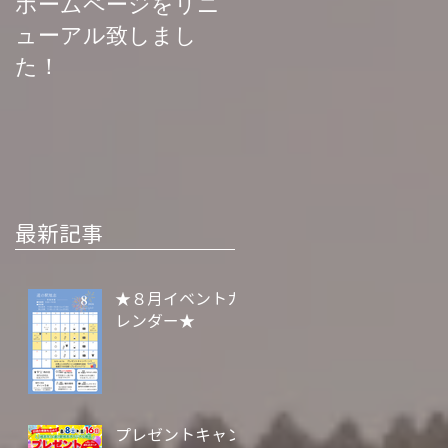
ホームページをリニ
菊池渓谷再開お知ら
ューアル致しまし
せ
た！
最新記事
★８月イベントカ
レンダー★
プレゼントキャン