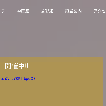
ップ
物産館
食彩館
施設案内
アクセ
ー開催中‼
atch?v=uYSP5rbpqGE