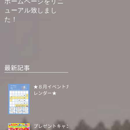
ホームページをリニ
菊池渓谷再開お知ら
ューアル致しまし
せ
た！
最新記事
★８月イベントカ
レンダー★
プレゼントキャン