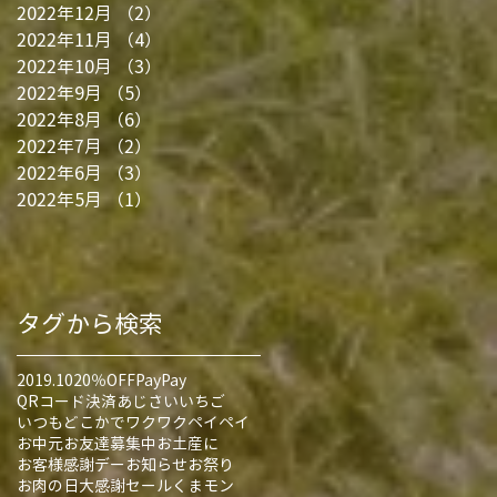
2022年12月
（2）
2件の記事
2022年11月
（4）
4件の記事
2022年10月
（3）
3件の記事
2022年9月
（5）
5件の記事
2022年8月
（6）
6件の記事
2022年7月
（2）
2件の記事
2022年6月
（3）
3件の記事
2022年5月
（1）
1件の記事
タグから検索
2019.10
20％OFF
PayPay
QRコード決済
あじさい
いちご
いつもどこかでワクワクペイペイ
お中元
お友達募集中
お土産に
お客様感謝デー
お知らせ
お祭り
お肉の日大感謝セール
くまモン