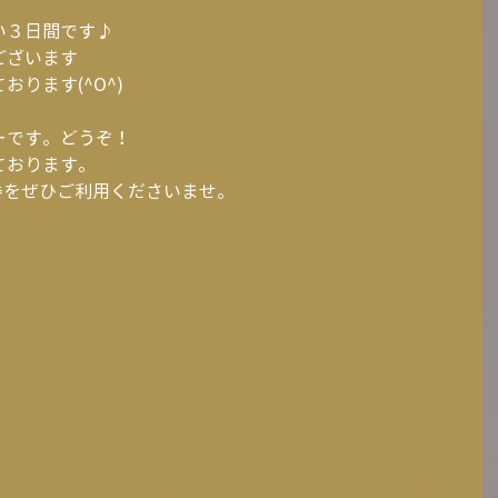
い３日間です♪
ございます
ります(^O^)
ーです。どうぞ！
ております。
F券をぜひご利用くださいませ。