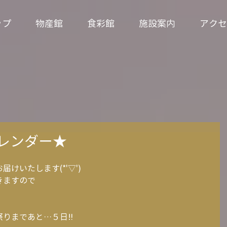
ップ
物産館
食彩館
施設案内
アクセ
カレンダー★
けいたします(*'▽')
きますので
祭りまであと…５日‼