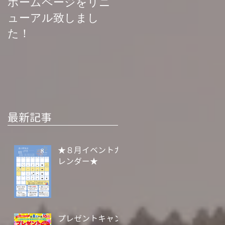
ホームページをリニ
菊池渓谷再開お知ら
ューアル致しまし
せ
た！
最新記事
★８月イベントカ
レンダー★
プレゼントキャン