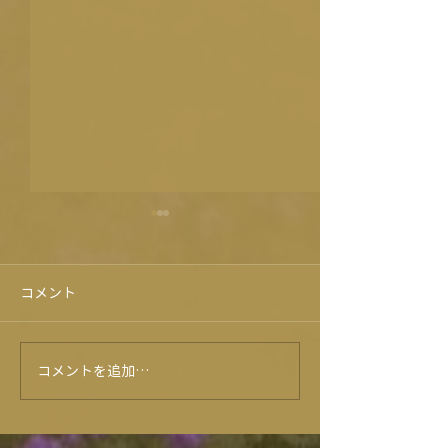
コメント
紫陽花が咲きま
コメントを追加…
肉ガチャ売上100個達
成！！