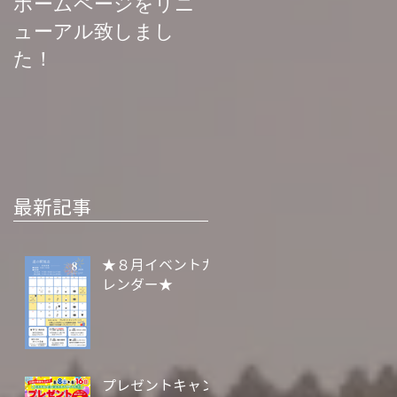
ホームページをリニ
菊池渓谷再開お知ら
ューアル致しまし
せ
た！
最新記事
★８月イベントカ
レンダー★
プレゼントキャン