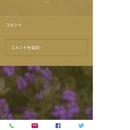
コメント
コメントを追加…
早期予約がお得！Xmasオ
肉ガチャ売上10
ードブル
成！！