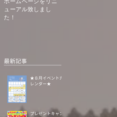
ホームページをリニ
菊池渓谷再開お知ら
ューアル致しまし
せ
た！
最新記事
★８月イベントカ
レンダー★
プレゼントキャン