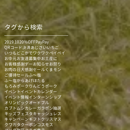
タグから検索
2019.10
20％OFF
PayPay
QRコード決済
あじさい
いちご
いつもどこかでワクワクペイペイ
お中元
お友達募集中
お土産に
お客様感謝デー
お知らせ
お祭り
お肉の日大感謝セール
くまモン
ご優待セール
ふ～塩
ふ～塩からあげ
ほたる
もろみポーク
りんどうポーク
イベント
イベントカレンダー
イベント情報
インターンシップ
オリンピック
オードブル
カブトムシ
カレー
ガラポン抽選
キッズフェスタ
キャッシュレス
キャンペーン
ギフト
クリスマス
クワガタ
クーポン
コスモス