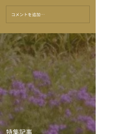
営業です(^^) 今日もたくさん
のお客様にご来店いただいて
コメントを追加…
★10月イベント
おります。誠にありがとうご
ー★
ざいます♡ では、来年も笑顔
でお会い致しましょう♪(*^-
^*) 【物産館】 12/30
18：00閉館...
特集記事