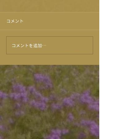
コメント
紫陽花が咲きま
コメントを追加…
肉ガチャ売上100個達
成！！