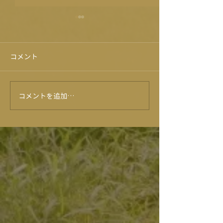
コメント
紫陽花が咲きま
コメントを追加…
肉ガチャ売上100個達
成！！