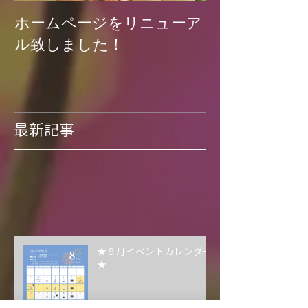
ホームページをリニューア
菊池渓谷再開
ル致しました！
最新記事
★８月イベントカレンダー
★