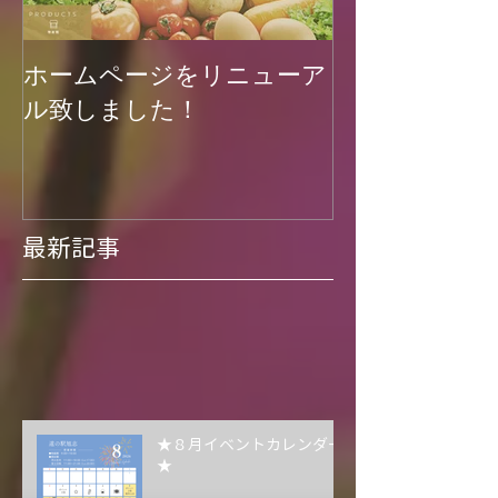
ホームページをリニューア
菊池渓谷再開
ル致しました！
最新記事
★８月イベントカレンダー