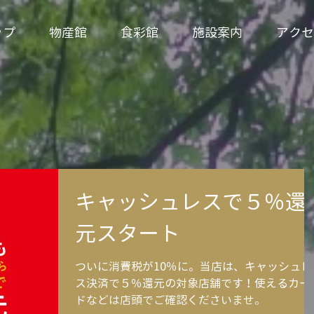
ップ
物産館
食彩館
施設案内
アクセ
キャッシュレスで５％還
元スタート
ついに消費税が10％に。当店は、キャッシュレ
ス決済で５％還元の対象店舗です！使えるカー
ドなどは店頭でご確認くださいませ。