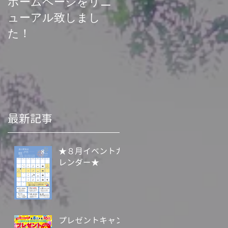
ホームページをリニ
菊池渓谷再開お知ら
ューアル致しまし
せ
た！
最新記事
★８月イベントカ
レンダー★
プレゼントキャン