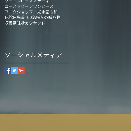
ヤーコン
ロースステーキ
ローストビーフ
ワンピース
ワークショップ
一光水産
令和
休館日
先着100名様
冬の贈り物
収穫祭
味噌カツサンド
ソーシャルメディア