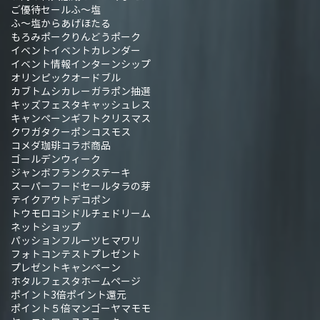
ご優待セール
ふ～塩
ふ～塩からあげ
ほたる
もろみポーク
りんどうポーク
イベント
イベントカレンダー
イベント情報
インターンシップ
オリンピック
オードブル
カブトムシ
カレー
ガラポン抽選
キッズフェスタ
キャッシュレス
キャンペーン
ギフト
クリスマス
クワガタ
クーポン
コスモス
コメダ珈琲
コラボ商品
ゴールデンウィーク
ジャンボフランク
ステーキ
スーパーフード
セール
タラの芽
テイクアウト
デコポン
トウモロコシ
ドルチェドリーム
ネットショップ
パッションフルーツ
ヒマワリ
フォトコンテスト
プレゼント
プレゼントキャンペーン
ホタルフェスタ
ホームページ
ポイント3倍
ポイント還元
ポイント５倍
マンゴー
ヤマモモ