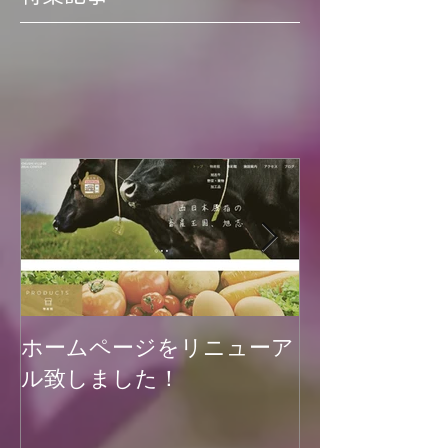
特集記事
ホームページをリニューア
菊池渓谷再開
ル致しました！